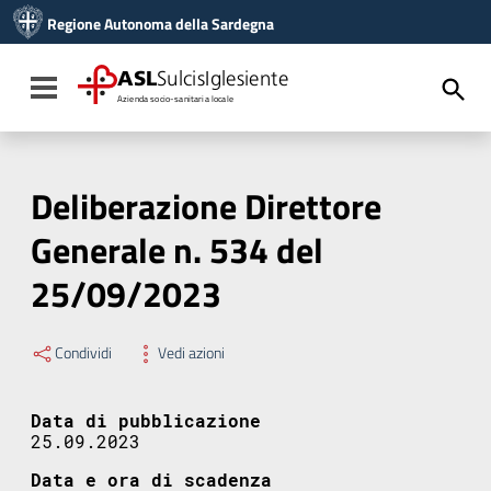
Vai ai contenuti
Regione Autonoma della Sardegna
Vai al menu di navigazione
Vai al footer
ASL
SulcisIglesiente
Toggle navigation
Azienda socio-sanitaria locale
Deliberazione Direttore
Generale n. 534 del
25/09/2023
Condividi
Vedi azioni
Data di pubblicazione
25.09.2023
Data e ora di scadenza