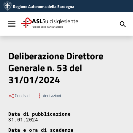
Vai ai contenuti
Regione Autonoma della Sardegna
Vai al menu di navigazione
Vai al footer
ASL
SulcisIglesiente
Toggle navigation
Azienda socio-sanitaria locale
Deliberazione Direttore
Generale n. 53 del
31/01/2024
Condividi
Vedi azioni
Data di pubblicazione
31.01.2024
Data e ora di scadenza