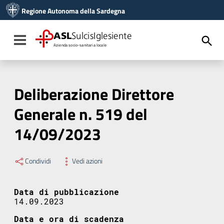
Vai ai contenuti
Regione Autonoma della Sardegna
Vai al menu di navigazione
Vai al footer
ASL
SulcisIglesiente
Toggle navigation
Azienda socio-sanitaria locale
Deliberazione Direttore
Generale n. 519 del
14/09/2023
Condividi
Vedi azioni
Data di pubblicazione
14.09.2023
Data e ora di scadenza