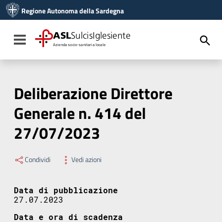
Vai ai contenuti
Regione Autonoma della Sardegna
Vai al menu di navigazione
Vai al footer
ASL
SulcisIglesiente
Toggle navigation
Azienda socio-sanitaria locale
Deliberazione Direttore
Generale n. 414 del
27/07/2023
Condividi
Vedi azioni
Data di pubblicazione
27.07.2023
Data e ora di scadenza