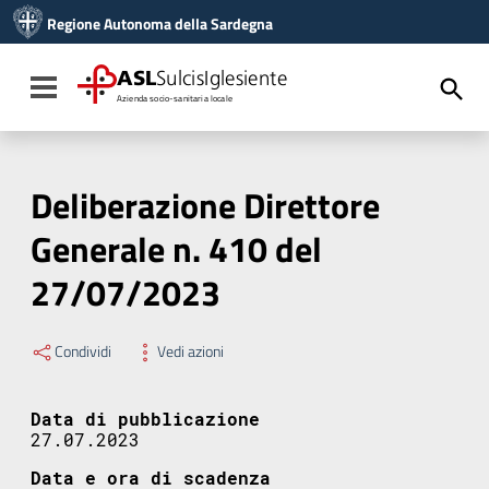
Vai ai contenuti
Regione Autonoma della Sardegna
Vai al menu di navigazione
Vai al footer
ASL
SulcisIglesiente
Toggle navigation
Azienda socio-sanitaria locale
Deliberazione Direttore
Generale n. 410 del
27/07/2023
Condividi
Vedi azioni
Data di pubblicazione
27.07.2023
Data e ora di scadenza