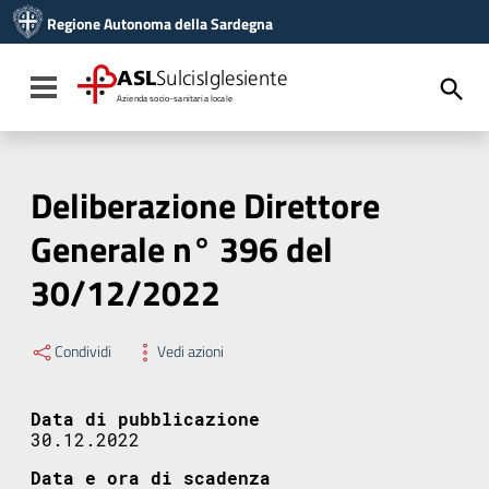
Vai ai contenuti
Regione Autonoma della Sardegna
Vai al menu di navigazione
Vai al footer
ASL
SulcisIglesiente
Toggle navigation
Azienda socio-sanitaria locale
Deliberazione Direttore
Generale n° 396 del
30/12/2022
Condividi
Vedi azioni
Data di pubblicazione
30.12.2022
Data e ora di scadenza