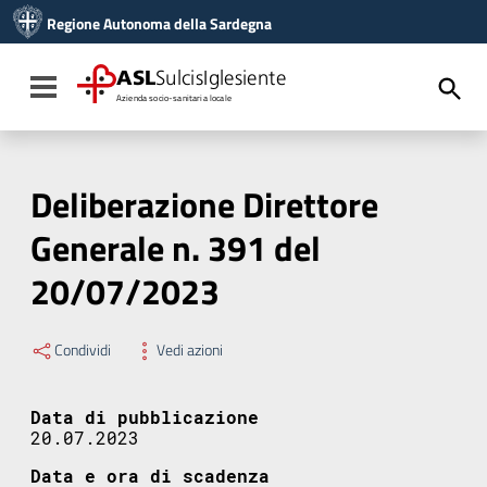
Vai ai contenuti
Regione Autonoma della Sardegna
Vai al menu di navigazione
Vai al footer
ASL
SulcisIglesiente
Toggle navigation
Azienda socio-sanitaria locale
Deliberazione Direttore
Generale n. 391 del
20/07/2023
Condividi
Vedi azioni
Data di pubblicazione
20.07.2023
Data e ora di scadenza