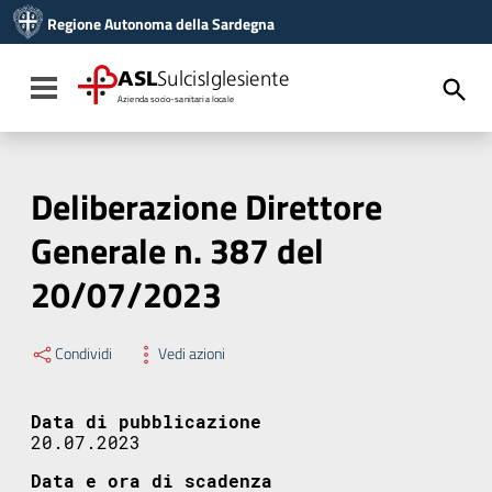
Vai ai contenuti
Regione Autonoma della Sardegna
Vai al menu di navigazione
Vai al footer
ASL
SulcisIglesiente
Toggle navigation
Azienda socio-sanitaria locale
Deliberazione Direttore
Generale n. 387 del
20/07/2023
Condividi
Vedi azioni
Data di pubblicazione
20.07.2023
Data e ora di scadenza