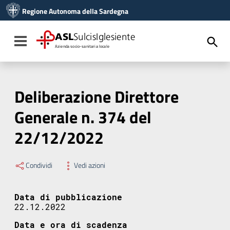
Vai ai contenuti
Regione Autonoma della Sardegna
Vai al menu di navigazione
Vai al footer
ASL
SulcisIglesiente
Toggle navigation
Azienda socio-sanitaria locale
Deliberazione Direttore
Generale n. 374 del
22/12/2022
Condividi
Vedi azioni
Data di pubblicazione
22.12.2022
Data e ora di scadenza