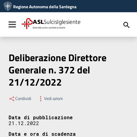
Vai ai contenuti
Regione Autonoma della Sardegna
Vai al menu di navigazione
Vai al footer
ASL
SulcisIglesiente
Toggle navigation
Azienda socio-sanitaria locale
Deliberazione Direttore
Generale n. 372 del
21/12/2022
Condividi
Vedi azioni
Data di pubblicazione
21.12.2022
Data e ora di scadenza