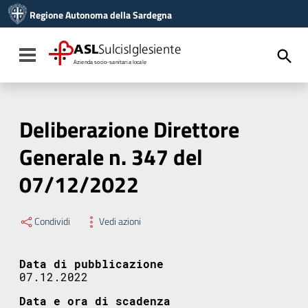
Vai ai contenuti
Regione Autonoma della Sardegna
Vai al menu di navigazione
Vai al footer
ASL
SulcisIglesiente
Toggle navigation
Azienda socio-sanitaria locale
Deliberazione Direttore
Generale n. 347 del
07/12/2022
Condividi
Vedi azioni
Data di pubblicazione
07.12.2022
Data e ora di scadenza