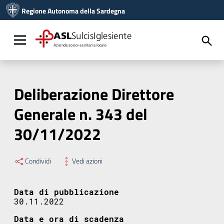
Vai ai contenuti
Regione Autonoma della Sardegna
Vai al menu di navigazione
Vai al footer
ASL
SulcisIglesiente
Toggle navigation
Azienda socio-sanitaria locale
Deliberazione Direttore
Generale n. 343 del
30/11/2022
Condividi
Vedi azioni
Data di pubblicazione
30.11.2022
Data e ora di scadenza