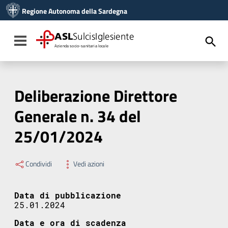
Vai ai contenuti
Regione Autonoma della Sardegna
Vai al menu di navigazione
Vai al footer
ASL
SulcisIglesiente
Toggle navigation
Azienda socio-sanitaria locale
Deliberazione Direttore
Generale n. 34 del
25/01/2024
Condividi
Vedi azioni
Data di pubblicazione
25.01.2024
Data e ora di scadenza