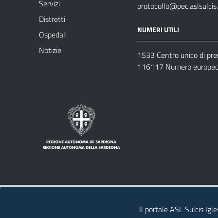
Servizi
protocollo@pec.aslsulcis.
Distretti
NUMERI UTILI
Ospedali
Notizie
1533 Centro unico di pr
116117 Numero europeo 
Note legali
Privacy policy
Contatti 
Il portale ASL Sulcis Igl