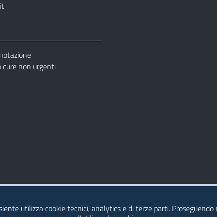
it
enotazione
cure non urgenti
– Ufficio Relazione con il Pubblico (URP)
esiente utilizza cookie tecnici, analytics e di terze parti. Proseguendo