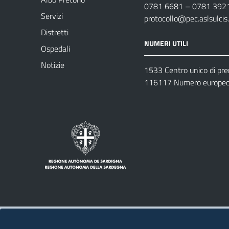
0781 6681 – 0781 392
Servizi
protocollo@pec.aslsulcis.
Distretti
NUMERI UTILI
Ospedali
Notizie
1533 Centro unico di pr
116117 Numero europeo 
Note legali
Privacy policy
Contatti 