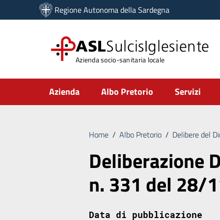
Vai ai contenuti
Regione Autonoma della Sardegna
Vai al menu di navigazione
Vai al footer
ASL
SulcisIglesiente
Azienda socio-sanitaria locale
Submenu
Azienda
Albo Pretorio
Servizi
Home
/
Albo Pretorio
/
Delibere del D
Deliberazione D
n. 331 del 28/
Data di pubblicazione