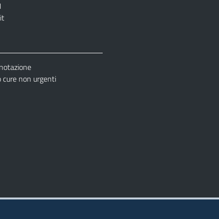
1
it
enotazione
cure non urgenti
– Ufficio Relazione con il Pubblico (URP)