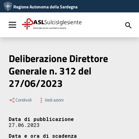
Vai ai contenuti
Regione Autonoma della Sardegna
Vai al menu di navigazione
Vai al footer
ASL
SulcisIglesiente
Toggle navigation
Azienda socio-sanitaria locale
Deliberazione Direttore
Generale n. 312 del
27/06/2023
Condividi
Vedi azioni
Data di pubblicazione
27.06.2023
Data e ora di scadenza