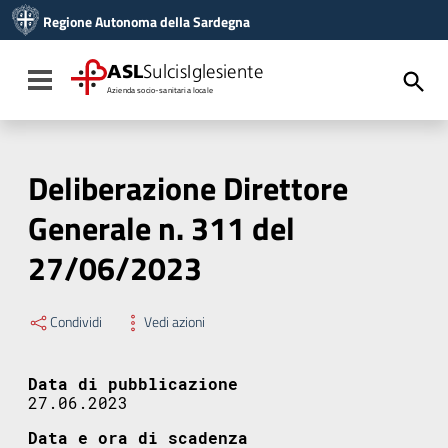
Vai ai contenuti
Regione Autonoma della Sardegna
Vai al menu di navigazione
Vai al footer
ASL
SulcisIglesiente
Toggle navigation
Azienda socio-sanitaria locale
Deliberazione Direttore
Generale n. 311 del
27/06/2023
Condividi
Vedi azioni
Data di pubblicazione
27.06.2023
Data e ora di scadenza