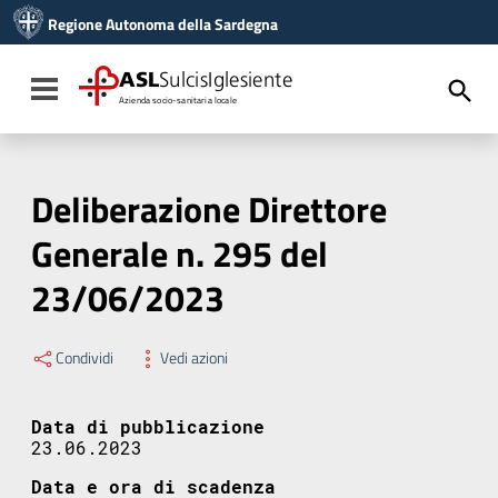
Vai ai contenuti
Regione Autonoma della Sardegna
Vai al menu di navigazione
Vai al footer
ASL
SulcisIglesiente
Toggle navigation
Azienda socio-sanitaria locale
Deliberazione Direttore
Generale n. 295 del
23/06/2023
Condividi
Vedi azioni
Data di pubblicazione
23.06.2023
Data e ora di scadenza