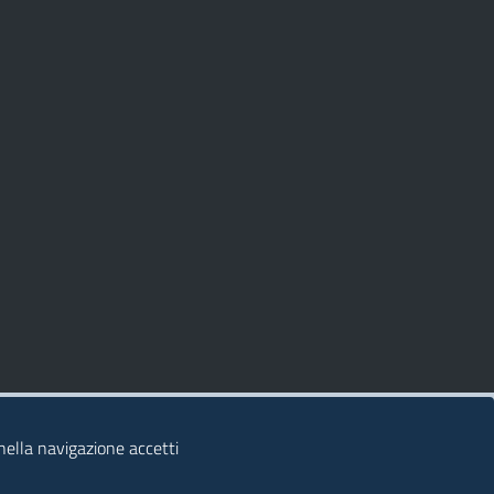
 nella navigazione accetti
© 2026 Regione Autonoma della Sardegna