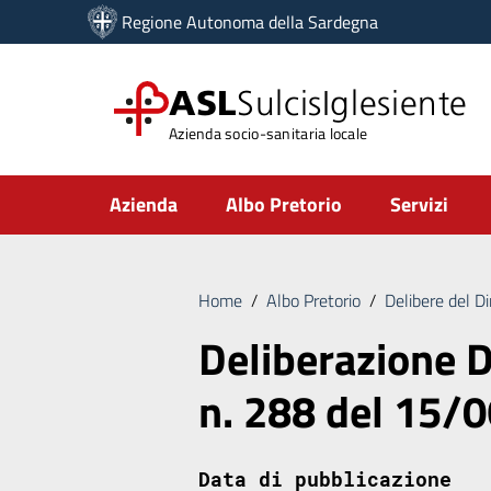
Vai ai contenuti
Regione Autonoma della Sardegna
Vai al menu di navigazione
Vai al footer
ASL
SulcisIglesiente
Azienda socio-sanitaria locale
Submenu
Azienda
Albo Pretorio
Servizi
Home
/
Albo Pretorio
/
Delibere del D
Deliberazione D
n. 288 del 15/
Data di pubblicazione