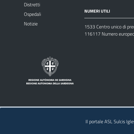
Distretti
NUMERI UTILI
Ospedali
Notizie
1533 Centro unico di pr
116117 Numero europeo 
Note legali
Privacy policy
Contatti 
Il portale ASL Sulcis Igl