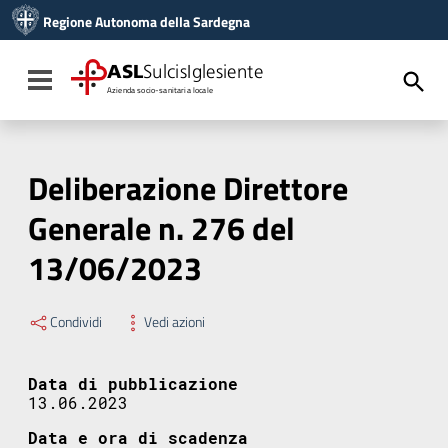
Vai ai contenuti
Regione Autonoma della Sardegna
Vai al menu di navigazione
Vai al footer
ASL
SulcisIglesiente
Toggle navigation
Azienda socio-sanitaria locale
Deliberazione Direttore
Generale n. 276 del
13/06/2023
Condividi
Vedi azioni
Data di pubblicazione
13.06.2023
Data e ora di scadenza