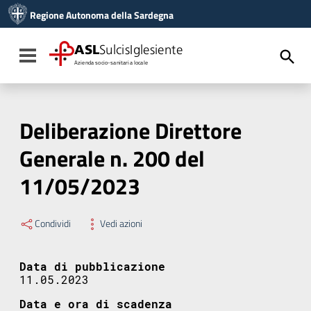
Vai ai contenuti
Regione Autonoma della Sardegna
Vai al menu di navigazione
Vai al footer
ASL
SulcisIglesiente
Toggle navigation
Azienda socio-sanitaria locale
Deliberazione Direttore
Generale n. 200 del
11/05/2023
Condividi
Vedi azioni
Data di pubblicazione
11.05.2023
Data e ora di scadenza