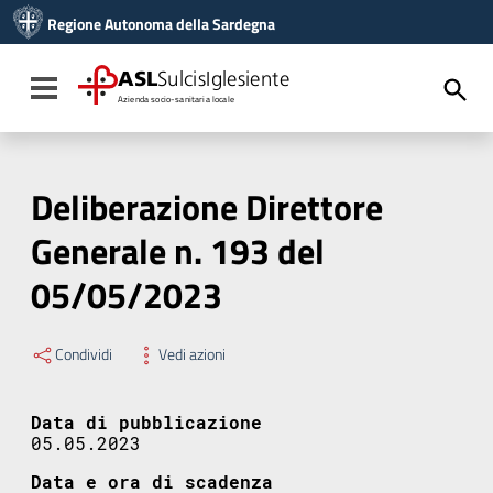
Vai ai contenuti
Regione Autonoma della Sardegna
Vai al menu di navigazione
Vai al footer
ASL
SulcisIglesiente
Toggle navigation
Azienda socio-sanitaria locale
Deliberazione Direttore
Generale n. 193 del
05/05/2023
Condividi
Vedi azioni
Data di pubblicazione
05.05.2023
Data e ora di scadenza