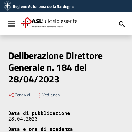
Vai ai contenuti
Regione Autonoma della Sardegna
Vai al menu di navigazione
Vai al footer
ASL
SulcisIglesiente
Toggle navigation
Azienda socio-sanitaria locale
Deliberazione Direttore
Generale n. 184 del
28/04/2023
Condividi
Vedi azioni
Data di pubblicazione
28.04.2023
Data e ora di scadenza