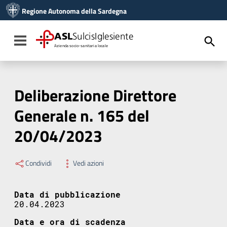
Vai ai contenuti
Regione Autonoma della Sardegna
Vai al menu di navigazione
Vai al footer
ASL
SulcisIglesiente
Toggle navigation
Azienda socio-sanitaria locale
Deliberazione Direttore
Generale n. 165 del
20/04/2023
Condividi
Vedi azioni
Data di pubblicazione
20.04.2023
Data e ora di scadenza