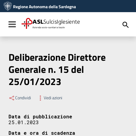
Vai ai contenuti
Regione Autonoma della Sardegna
Vai al menu di navigazione
Vai al footer
ASL
SulcisIglesiente
Toggle navigation
Azienda socio-sanitaria locale
Deliberazione Direttore
Generale n. 15 del
25/01/2023
Condividi
Vedi azioni
Data di pubblicazione
25.01.2023
Data e ora di scadenza