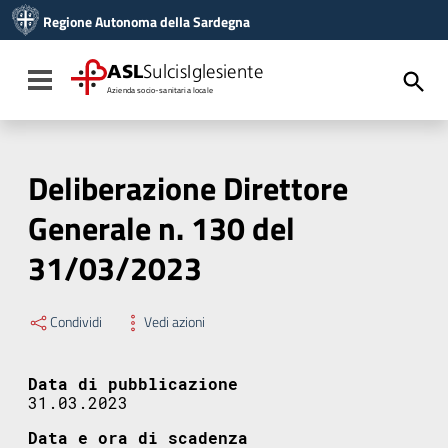
Vai ai contenuti
Regione Autonoma della Sardegna
Vai al menu di navigazione
Vai al footer
ASL
SulcisIglesiente
Toggle navigation
Azienda socio-sanitaria locale
Deliberazione Direttore
Generale n. 130 del
31/03/2023
Condividi
Vedi azioni
Data di pubblicazione
31.03.2023
Data e ora di scadenza