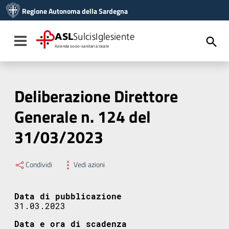
Vai ai contenuti
Regione Autonoma della Sardegna
Vai al menu di navigazione
Vai al footer
ASL
SulcisIglesiente
Toggle navigation
Azienda socio-sanitaria locale
Deliberazione Direttore
Generale n. 124 del
31/03/2023
Condividi
Vedi azioni
Data di pubblicazione
31.03.2023
Data e ora di scadenza