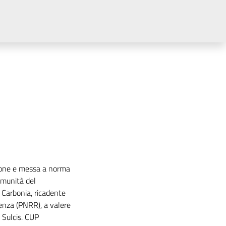
azione e messa a norma
omunità del
 Carbonia, ricadente
ienza (PNRR), a valere
 Sulcis. CUP