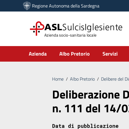
Vai ai contenuti
Regione Autonoma della Sardegna
Vai al menu di navigazione
Vai al footer
ASL
SulcisIglesiente
Azienda socio-sanitaria locale
Submenu
Azienda
Albo Pretorio
Servizi
Home
/
Albo Pretorio
/
Delibere del D
Deliberazione D
n. 111 del 14/
Data di pubblicazione