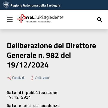
Vai ai contenuti
Regione Autonoma della Sardegna
Vai al menu di navigazione
Vai al footer
ASL
SulcisIglesiente
Toggle navigation
Azienda socio-sanitaria locale
Deliberazione del Direttore
Generale n. 982 del
19/12/2024
Condividi
Vedi azioni
Data di pubblicazione
19.12.2024
Data e ora di scadenza