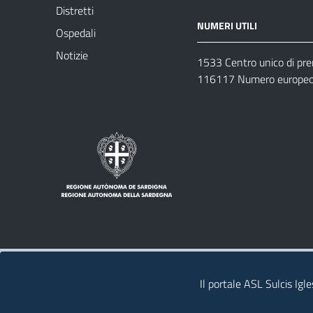
Distretti
NUMERI UTILI
Ospedali
Notizie
1533 Centro unico di pr
116117 Numero europeo 
Note legali
Privacy policy
Contatti 
Il portale ASL Sulcis Igl