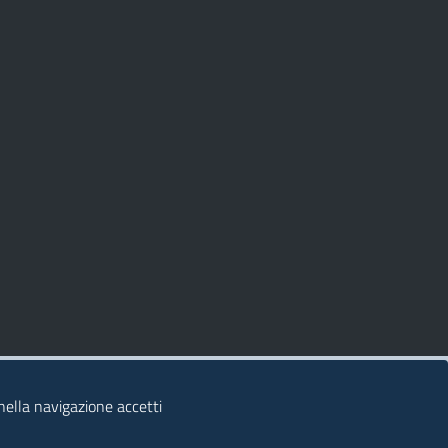
 nella navigazione accetti
© 2026 Regione Autonoma della Sardegna