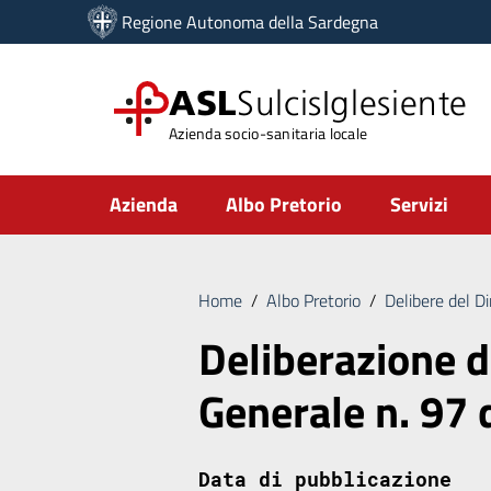
Vai ai contenuti
Regione Autonoma della Sardegna
Vai al menu di navigazione
Vai al footer
ASL
SulcisIglesiente
Azienda socio-sanitaria locale
Submenu
Azienda
Albo Pretorio
Servizi
Home
/
Albo Pretorio
/
Delibere del D
Deliberazione d
Generale n. 97
Data di pubblicazione