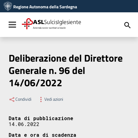
Vai ai contenuti
Regione Autonoma della Sardegna
Vai al menu di navigazione
Vai al footer
ASL
SulcisIglesiente
Toggle navigation
Azienda socio-sanitaria locale
Deliberazione del Direttore
Generale n. 96 del
14/06/2022
Condividi
Vedi azioni
Data di pubblicazione
14.06.2022
Data e ora di scadenza