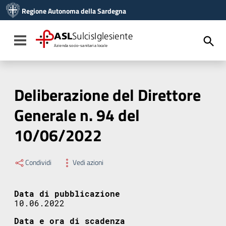
Vai ai contenuti
Regione Autonoma della Sardegna
Vai al menu di navigazione
Vai al footer
ASL
SulcisIglesiente
Toggle navigation
Azienda socio-sanitaria locale
Deliberazione del Direttore
Generale n. 94 del
10/06/2022
Condividi
Vedi azioni
Data di pubblicazione
10.06.2022
Data e ora di scadenza