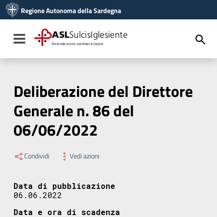
Vai ai contenuti
Regione Autonoma della Sardegna
Vai al menu di navigazione
Vai al footer
ASL
SulcisIglesiente
Toggle navigation
Azienda socio-sanitaria locale
Deliberazione del Direttore
Generale n. 86 del
06/06/2022
Condividi
Vedi azioni
Data di pubblicazione
06.06.2022
Data e ora di scadenza