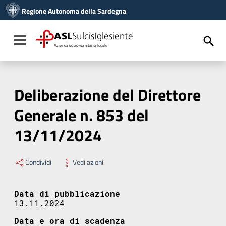
Vai ai contenuti
Regione Autonoma della Sardegna
Vai al menu di navigazione
Vai al footer
ASL
SulcisIglesiente
Toggle navigation
Azienda socio-sanitaria locale
Deliberazione del Direttore
Generale n. 853 del
13/11/2024
Condividi
Vedi azioni
Data di pubblicazione
13.11.2024
Data e ora di scadenza