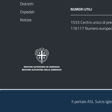
Distretti
NUMERI UTILI
Ospedali
Notizie
1533 Centro unico di pr
116117 Numero europeo 
Note legali
Privacy policy
Contatti 
Il portale ASL Sulcis Igl