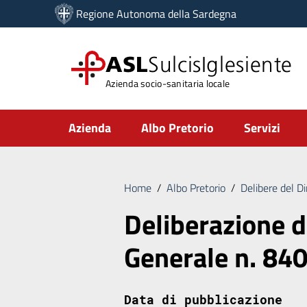
Vai ai contenuti
Regione Autonoma della Sardegna
Vai al menu di navigazione
Vai al footer
ASL
SulcisIglesiente
Azienda socio-sanitaria locale
Submenu
Azienda
Albo Pretorio
Servizi
Home
/
Albo Pretorio
/
Delibere del D
Deliberazione d
Generale n. 84
Data di pubblicazione