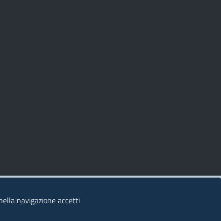
 nella navigazione accetti
© 2026 Regione Autonoma della Sardegna