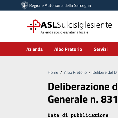
Vai ai contenuti
Regione Autonoma della Sardegna
Vai al menu di navigazione
Vai al footer
ASL
SulcisIglesiente
Azienda socio-sanitaria locale
Submenu
Azienda
Albo Pretorio
Servizi
Home
/
Albo Pretorio
/
Delibere del D
Deliberazione d
Generale n. 83
Data di pubblicazione