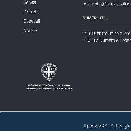
Servizi
protocollo@pec.aslsulcis.
Distretti
NUMERI UTILI
Ospedali
Notizie
1533 Centro unico di pr
116117 Numero europeo 
Note legali
Privacy policy
Contatti 
Il portale ASL Sulcis Igl