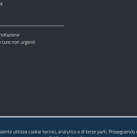
it
enotazione
cure non urgenti
– Ufficio Relazione con il Pubblico (URP)
esiente utilizza cookie tecnici, analytics e di terze parti. Proseguendo