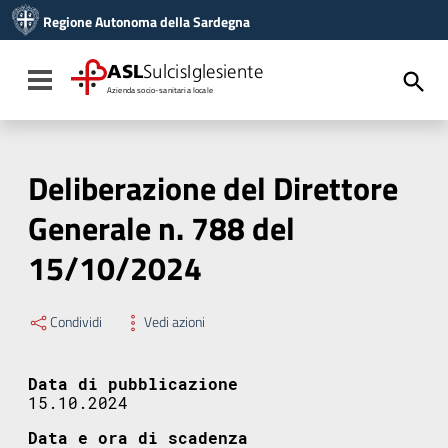
Vai ai contenuti
Regione Autonoma della Sardegna
Vai al menu di navigazione
Vai al footer
ASL
SulcisIglesiente
Toggle navigation
Azienda socio-sanitaria locale
Deliberazione del Direttore
Generale n. 788 del
15/10/2024
Condividi
Vedi azioni
Data di pubblicazione
15.10.2024
Data e ora di scadenza