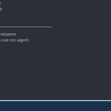
1
it
enotazione
cure non urgenti
– Ufficio Relazione con il Pubblico (URP)