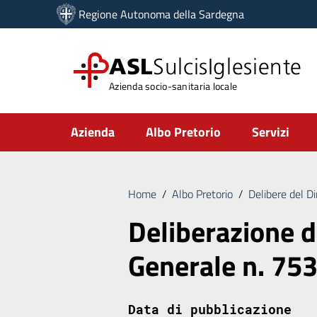
Vai ai contenuti
Regione Autonoma della Sardegna
Vai al menu di navigazione
Vai al footer
ASL
SulcisIglesiente
Azienda socio-sanitaria locale
Submenu
Azienda
Albo Pretorio
Servizi
Home
/
Albo Pretorio
/
Delibere del D
Deliberazione d
Generale n. 75
Data di pubblicazione