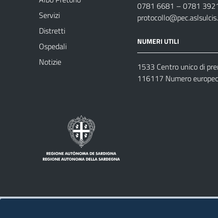
0781 6681 – 0781 392
Servizi
protocollo@pec.aslsulcis.
Distretti
NUMERI UTILI
Ospedali
Notizie
1533 Centro unico di pr
116117 Numero europeo 
Note legali
Privacy policy
Contatti 