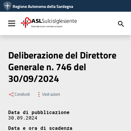
Vai ai contenuti
Regione Autonoma della Sardegna
Vai al menu di navigazione
Vai al footer
ASL
SulcisIglesiente
Toggle navigation
Azienda socio-sanitaria locale
Deliberazione del Direttore
Generale n. 746 del
30/09/2024
Condividi
Vedi azioni
Data di pubblicazione
30.09.2024
Data e ora di scadenza