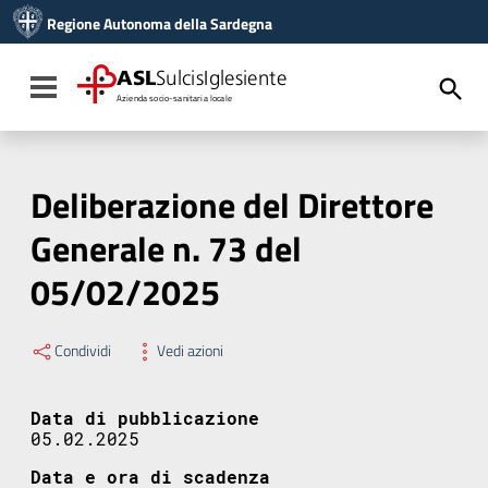
Vai ai contenuti
Regione Autonoma della Sardegna
Vai al menu di navigazione
Vai al footer
ASL
SulcisIglesiente
Toggle navigation
Azienda socio-sanitaria locale
Deliberazione del Direttore
Generale n. 73 del
05/02/2025
Condividi
Vedi azioni
Data di pubblicazione
05.02.2025
Data e ora di scadenza