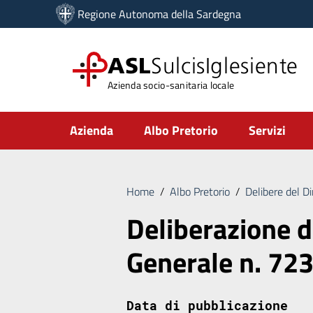
Vai ai contenuti
Regione Autonoma della Sardegna
Vai al menu di navigazione
Vai al footer
ASL
SulcisIglesiente
Azienda socio-sanitaria locale
Submenu
Azienda
Albo Pretorio
Servizi
Home
/
Albo Pretorio
/
Delibere del D
Deliberazione d
Generale n. 72
Data di pubblicazione