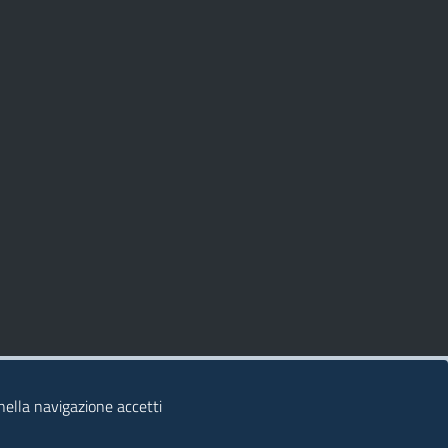
 nella navigazione accetti
© 2026 Regione Autonoma della Sardegna