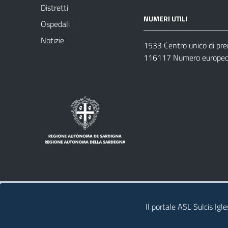
Distretti
NUMERI UTILI
Ospedali
Notizie
1533 Centro unico di pr
116117 Numero europeo 
Note legali
Privacy policy
Contatti 
Il portale ASL Sulcis Igl