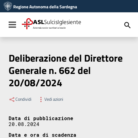
Vai ai contenuti
Regione Autonoma della Sardegna
Vai al menu di navigazione
Vai al footer
ASL
SulcisIglesiente
Toggle navigation
Azienda socio-sanitaria locale
Deliberazione del Direttore
Generale n. 662 del
20/08/2024
Condividi
Vedi azioni
Data di pubblicazione
20.08.2024
Data e ora di scadenza