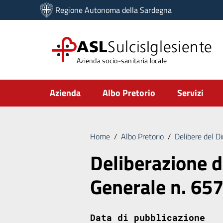
Vai ai contenuti
Regione Autonoma della Sardegna
Vai al menu di navigazione
Vai al footer
ASL
SulcisIglesiente
Azienda socio-sanitaria locale
Submenu
Azienda
Albo Pretorio
Servizi
Home
/
Albo Pretorio
/
Delibere del D
Deliberazione d
Generale n. 65
Data di pubblicazione