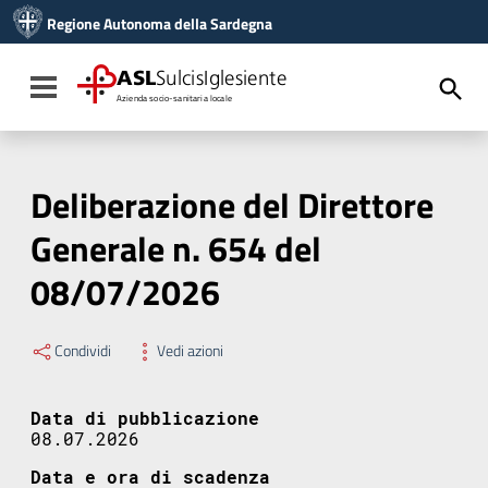
Vai ai contenuti
Regione Autonoma della Sardegna
Vai al menu di navigazione
Vai al footer
ASL
SulcisIglesiente
Toggle navigation
Azienda socio-sanitaria locale
Deliberazione del Direttore
Generale n. 654 del
08/07/2026
Condividi
Vedi azioni
Data di pubblicazione
08.07.2026
Data e ora di scadenza