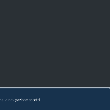
 nella navigazione accetti
© 2026 Regione Autonoma della Sardegna