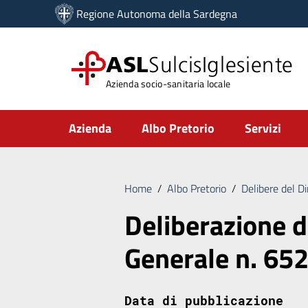
Vai ai contenuti
Regione Autonoma della Sardegna
Vai al menu di navigazione
Vai al footer
ASL
SulcisIglesiente
Azienda socio-sanitaria locale
Submenu
Azienda
Albo Pretorio
Servizi
Home
/
Albo Pretorio
/
Delibere del D
Deliberazione d
Generale n. 65
Data di pubblicazione