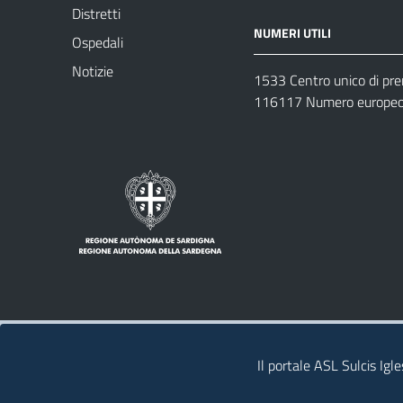
Distretti
NUMERI UTILI
Ospedali
Notizie
1533 Centro unico di pr
116117 Numero europeo 
Note legali
Privacy policy
Contatti 
Il portale ASL Sulcis Igl