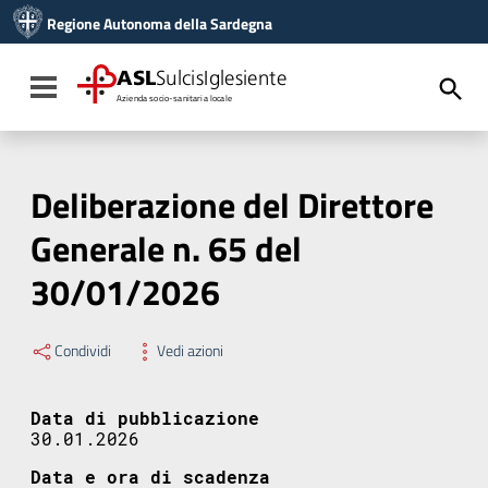
Vai ai contenuti
Regione Autonoma della Sardegna
Vai al menu di navigazione
Vai al footer
ASL
SulcisIglesiente
Toggle navigation
Azienda socio-sanitaria locale
Deliberazione del Direttore
Generale n. 65 del
30/01/2026
Condividi
Vedi azioni
Data di pubblicazione
30.01.2026
Data e ora di scadenza