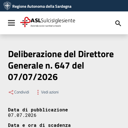
Vai ai contenuti
Regione Autonoma della Sardegna
Vai al menu di navigazione
Vai al footer
ASL
SulcisIglesiente
Toggle navigation
Azienda socio-sanitaria locale
Deliberazione del Direttore
Generale n. 647 del
07/07/2026
Condividi
Vedi azioni
Data di pubblicazione
07.07.2026
Data e ora di scadenza