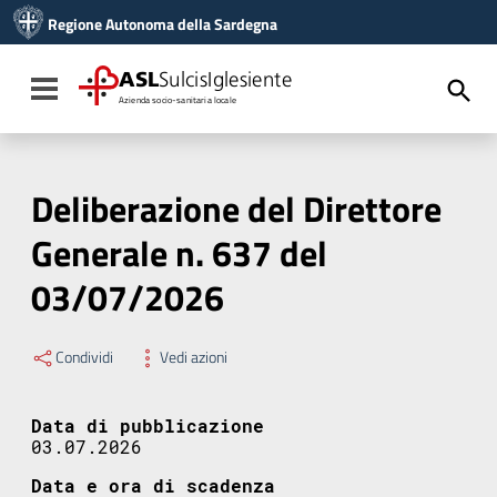
Vai ai contenuti
Regione Autonoma della Sardegna
Vai al menu di navigazione
Vai al footer
ASL
SulcisIglesiente
Toggle navigation
Azienda socio-sanitaria locale
Deliberazione del Direttore
Generale n. 637 del
03/07/2026
Condividi
Vedi azioni
Data di pubblicazione
03.07.2026
Data e ora di scadenza