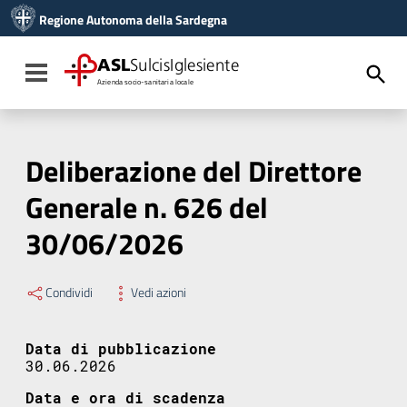
Vai ai contenuti
Regione Autonoma della Sardegna
Vai al menu di navigazione
Vai al footer
ASL
SulcisIglesiente
Toggle navigation
Azienda socio-sanitaria locale
Deliberazione del Direttore
Generale n. 626 del
30/06/2026
Condividi
Vedi azioni
Data di pubblicazione
30.06.2026
Data e ora di scadenza