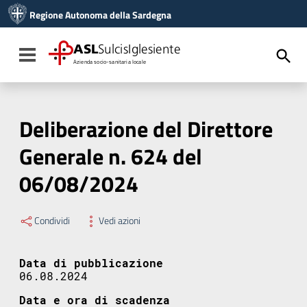
Vai ai contenuti
Regione Autonoma della Sardegna
Vai al menu di navigazione
Vai al footer
ASL
SulcisIglesiente
Toggle navigation
Azienda socio-sanitaria locale
Deliberazione del Direttore
Generale n. 624 del
06/08/2024
Condividi
Vedi azioni
Data di pubblicazione
06.08.2024
Data e ora di scadenza